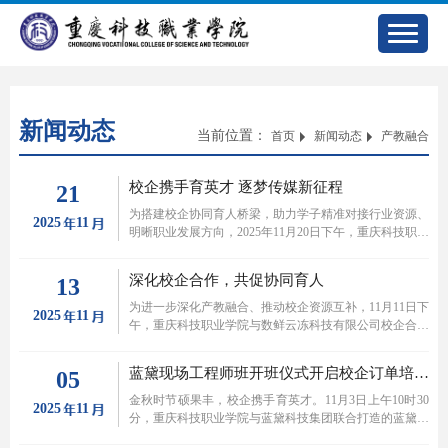
新闻动态
当前位置：
首页
新闻动态
产教融合
校企携手育英才 逐梦传媒新征程
21
为搭建校企协同育人桥梁，助力学子精准对接行业资源、
2025
11
明晰职业发展方向，2025年11月20日下午，重庆科技职业
学院联合中沃艺腾（北京）文化传媒有限公司举办的现代
艺术传媒订单班宣讲会成功举行。学校校长王顺克教授、
深化校企合作，共促协同育人
13
校长办公室主任蒲德章、教务处处长向松林，中沃艺腾创
始人山野先生领衔的行业精英团队，与200名意向同学齐
为进一步深化产教融合、推动校企资源互补，11月11日下
2025
11
聚现场，共话传媒行业发展与职业成长新路径，宣讲会由
午，重庆科技职业学院与数鲜云冻科技有限公司校企合作
学校对外合作与就业处处长邱霞主持。
交流会议在弘毅楼501会议室顺利召开。数鲜云冻科技有
限公司董事长林海、市场负责人樊星瑶，学校校长王顺
蓝黛现场工程师班开班仪式开启校企订单培养育人新征程
05
克，部分二级学院负责人、对外合作与就业处相关人员等
学校代表共同出席会议，围绕合作共赢展开深入交流。
金秋时节硕果丰，校企携手育英才。11月3日上午10时30
2025
11
分，重庆科技职业学院与蓝黛科技集团联合打造的蓝黛现
场工程师班开班仪式，在学校学术报告厅隆重举行。蓝黛