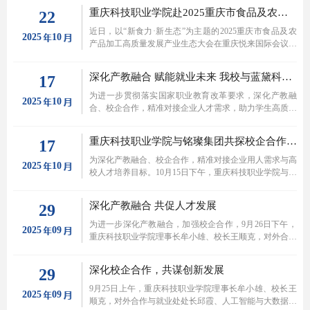
科技集团人力资源部总监徐利梅、副总监李永涛、培训经
重庆科技职业学院赴2025重庆市食品及农产品加工高质量发展产业生态大会交流与数鲜云冻达成战略合作
22
理戴霜，动力传动事业部旗下蓝黛机械高级经理杨冬林，
重庆科技职业学院校长王顺克教授、副校长陈德林、对外
近日，以“新食力·新生态”为主题的2025重庆市食品及农
2025
10
合作与就业处处长邱霞、教务处处长向松林、智能制造与
产品加工高质量发展产业生态大会在重庆悦来国际会议中
汽车学院院长莫明立、机械专业带头人何晶昌，以及学校
心隆重开幕。重庆科技职业学院对外合作与就业处组织团
对外合作与就业处、智能制造与汽车学院教职工代表，与
队专程参会，深度对接产业前沿动态，并与北京高科冷冻
深化产教融合 赋能就业未来 我校与蓝黛科技联合成立订单班
17
蓝黛现场工程师班全体学员共同出席仪式，见证这一校企
之骄旗下数鲜云冻（重庆）科技有限公司成功签署战略合
深度协同、共育技术人才的重要时刻。
作协议，标志着双方在产教融合、人才培养、技术转化等
为进一步贯彻落实国家职业教育改革要求，深化产教融
2025
10
领域的合作正式启动，为服务重庆食品及农产品加工产业
合、校企合作，精准对接企业人才需求，助力学生高质量
高质量发展注入新动能。
就业。10月15日下午，重庆科技职业学院对外合作与就业
处联合蓝黛科技集团股份有限公司，牵手智能制造与汽车
重庆科技职业学院与铭璨集团共探校企合作新路径 推动产学研深度融合
17
学院，成立蓝黛现场工程师订单班宣讲会在学校学术报告
厅成功举行。
为深化产教融合、校企合作，精准对接企业用人需求与高
2025
10
校人才培养目标。10月15日下午，重庆科技职业学院与铭
璨集团校企合作交流会在学校弘毅楼501会议召开。铭璨
集团副总裁陈敬德、人力副总裁郑柳蓉，学校党委书记邓
深化产教融合 共促人才发展
29
泄瑶、对外合作与就业处处长邱霞、旅游管理与服装艺术
学院副院长李国川参加交流会，双方围绕合作模式创新、
为进一步深化产教融合，加强校企合作，9月26日下午，
2025
09
资源优势互补、实训就业协同等展开深入探讨，为后续产
重庆科技职业学院理事长牟小雄、校长王顺克，对外合作
学研深度融合奠定坚实基础。
与就业处处长邱霞，智能制造与汽车学院院长莫明立、机
械专业带头人何晶昌、汽车专业负责人傅小忠一行，前往
深化校企合作，共谋创新发展
29
重庆渝辉机械有限公司开展交流考察活动，重庆渝辉机械
有限公司邵富成董事长热情接待。
9月25日上午，重庆科技职业学院理事长牟小雄、校长王
2025
09
顺克，对外合作与就业处处长邱霞、人工智能与大数据学