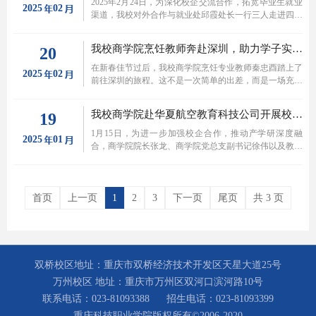
养初步洽谈合作意向，为行业发展注入新活力。
2025年2月24日，为深化校企交流合作，拓宽毕业生就业
2025
02
渠道，我校对外合作与就业处邱霞处长一行三人走进四川
国飞创新航空科技有限公司开展“访企拓岗促就业”专项行
动。座谈会上，四川国飞创新航空科技有限公司对邱霞一
我校商学院烹饪教师奔赴深圳，助力学子实习之旅
20
行一行此次到访表示热烈的欢迎，并详细介绍了公司的发
展现状、产品生产规模和人才需求缺口。邱霞企业介绍了
在新春佳节过后，我校商学院烹饪专业教师秦忠酉踏上了
2025
02
重庆科技职业学院的发展历史、人才培养特色及毕业生情
前往深圳的旅程。这不是一次简单的出差，而是一场充满
况，表示希望企业能够为重庆科技职业学院学生提供实习
温度与使命的“护航行动”——去看望正在深圳实习的烹饪
就业机会，同时学院可派老师入驻企业，深入了解企业需
学子们，为他们的实习之路点亮明灯，助力他们在这座充
我校商学院赴华夏航空教育科技公司开展校企合作交流活动
19
求，结合实际进一步完善人才培养方案，致力于培养符合
满机遇的城市中绽放光彩！
时代要求的应用型人才。这一提议得到了企业的积极回
1月15日，为进一步加强校企合作，推动产学研深度融
2025
01
应，初步形成了校企合作意向。在企业相关人员的陪同
合，商学院院长张龙、商学院党总支副书记徐伟以及教师
下，邱霞一行参观了公司党建文化和产品技术文化。
向正媛一行前往华夏航空教育科技公司进行拜访交流。双
方就行业发展、学生培养以及实习就业等关键议题展开深
入探讨，为进一步深化校企合作、实现互利共赢奠定了良
好基础。
首页
上一页
1
2
3
下一页
尾页
共 3 页
双桥校区地址：重庆市双桥经济技术开发区天星大道25号
万州校区 地址：重庆市万州区双河口滨河路10号
联系电话：023-81093388
招生电话：023-81093399
重庆科技职业学院版权所有©2006-2020