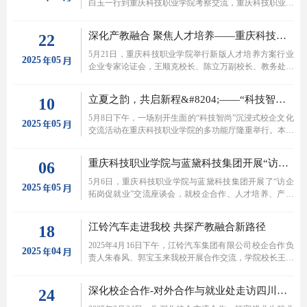
白玉一行到重庆科技职业学院考察交流，重庆科技职业学
院党委书记、督导专员邓泄瑶出席座谈会。座谈会由重庆
科技职业学院对外合作与就业处处长邱霞主持，副校长陈
深化产教融合 聚焦人才培养——重庆科技职业学院召开新版人才培养方案行业企业专家论证会
22
立万、对外合作与就业处、智能制造与汽车学院、继续教
育学院等部门相关同志参加座谈会。
5月21日，重庆科技职业学院举行新版人才培养方案行业
2025
05
企业专家论证会，王顺克校长、陈立万副校长、教务处、
质量管理中心负责人以及各二级学院院长与来自人工智
能、智能制造、智慧康养等领域的企业行业专家齐聚一
立夏之韵，共启新程&#8204;——“科技智尚”沉浸式校企文化交流活动成功举办
10
堂，共同探讨学校专业人才培养方案，深入推进专业建设
与产业需求精准对接。
5月8日下午，一场别开生面的“科技智尚”沉浸式校企文化
2025
05
交流活动在重庆科技职业学院的多功能厅隆重举行。本次
活动旨在搭建一个校企合作、文化交流的平台，促进科技
与艺术的深度融合，增强校企间的相互了解和合作。
重庆科技职业学院与蓝黛科技集团开展“访企拓岗促就业”交流座谈会
06
5月6日，重庆科技职业学院与蓝黛科技集团开展了“访企
2025
05
拓岗促就业”交流座谈会，就校企合作、人才培养、产学
研平台搭建等问题进行了深入沟通交流。
江铃汽车走进我校 共探产教融合新路径
18
2025年4月16日下午，江铃汽车集团有限公司校企合作负
2025
04
责人朱春风、郭宝玉来我校开展合作交流，学院校长王顺
克、对外合作与就业处处长邱霞、智能制造与汽车学院院
长莫明立参加本次交流会。一场聚焦职业教育产教融合的
深化校企合作-对外合作与就业处走访四川国飞创新航空科技有限公司
24
重要会议成功举行，江铃汽车与我校就后市场技术人才培