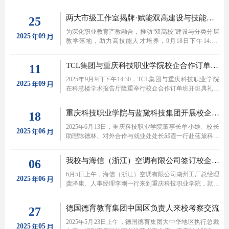
院院长王俊峰，会计与商贸学院、旅游管理与服装艺术学
院院长张龙一行前往数鲜云冻（重庆）科技有限公司考察
两大市级工作室揭牌·赋能双高建设与技能人才培养
25
交流，数鲜云冻（重庆）科技有限公司董事长林海、市场
负责人樊星瑶等予以热情接待。双方就专业建设、人才培
为深化职业教育产教融合，推动“双高校”建设与分类分层
2025
09
养、实训室建设等进行深入交流。
教学落地，助力高技能人才培养，9月18日下午14:30-
16:30，人工智能与大数据学院在学术报告厅隆重举行“王
俊峰市级技能名师工作室”与“卢建云市级技能大师工作
TCL集团与重庆科技职业学院校企合作订单班隆重开班
11
室”揭牌仪式。校长王顺克，副校长陈德林，教务处副处
长郭磊，人工智能与大数据学院院长王俊峰，副院长吴明
2025年9月9日下午14:30，TCL集团与重庆科技职业学院
2025
09
元，党支部副书记冯秋月等二级学院领导，以及学院专任
在科慧楼学术报告厅隆重举行校企合作订单班开班典礼。
教师、辅导员共同出席仪式，见证两大工作室正式揭牌启
学校理事长牟小雄，校长王顺克，党委书记、督导专员邓
用。
泄瑶，财务总监王建，副校长李连忠、赵子华、陈德林，
重庆科技职业学院与蓝黛科技集团开展校企合作交流会
18
TCL集团人力资源交付部部长王作宣等双方领导、嘉宾出
席了开班典礼。
2025年6月13日，重庆科技职业学院董事长牟小雄、校长
2025
06
助理陈德林、对外合作与就业处处长邱霞一行赴蓝黛科技
集团开展调研，就深化校企合作事宜展开洽谈。蓝黛科技
董事、副总经理、动力传动事业部CEO王鑫，总经理助
我校与海信（浙江）空调有限公司签订校企合作协议
06
理、动力传动事业部副总经理左利静，蓝黛科技动力传动
事业部旗下蓝黛机械总经理张威等出席会议。会议由蓝黛
6月5日上午，海信（浙江）空调有限公司湖州工厂总经理
2025
06
科技集团人力资源总监徐利梅主持。
龚泽康、人事经理李刚一行来到重庆科技职业学院，就校
企合作事宜进行深入交流，并签署了校企合作协议。
德国德育教育集团中国区负责人来校考察交流
27
2025年5月23日上午，德国德育集团大中华地区执行总裁
2025
05