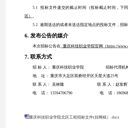
5.1 投标文件递交的截止时间（投标截止时间，下
区）
。
5.2 逾期送达的或者未送达指定地点的投标文件，招
6. 发布公告的媒介
本次招标公告在
重庆科技职业学院官网
（
https://www
7
.
联系方式
招
标
人：
重庆科技职业学院
招标代理机
地
址：
重庆市大足区双桥经开区天星大道
2
联
系
人：
吴林隆
联
系
人：
赵发辉
电
话：
13594706790
电
话：
18696
重庆科技职业学院北区工程招标文件(挂网稿）.docx