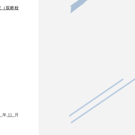
院（双桥校
年
11
月