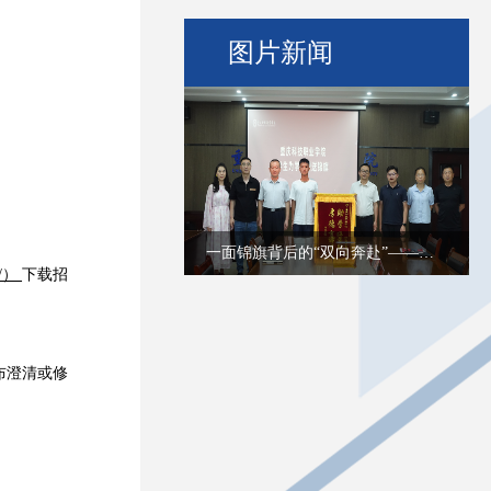
图片新闻
一面锦旗背后的“双向奔赴”——我校受..
m/）
下载招
）发布澄清
或修