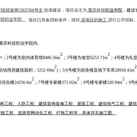
开区经发审
[2025]66号文
批准建设，项目业主为
重庆科技
职业学
院
，建设
科技职业学院
。项目已具备招标条件，现对
该项目的施工
进行公开招标
号重庆科技职业学院内。
2
2
中：
2号楼为室内体育馆8486.56m
；
3号楼为食堂6253.71m
；
4号楼为礼
2
2
活动用房建筑面积：
5252.69m
)
；
5/6号楼为宿舍楼及地下车库28918.41m
2
2
2
号综合楼
24256.6
m
；
7
号楼专家楼
371.02
m
；
8
号楼专家楼
320.94
m
；
9
号
结构工程、
人防工程
、建筑装饰装修工程、屋面工程、建筑电气工程、建
节能工程、
道路管网绿化工程
、
灯饰工程
等，具体详见施工图。