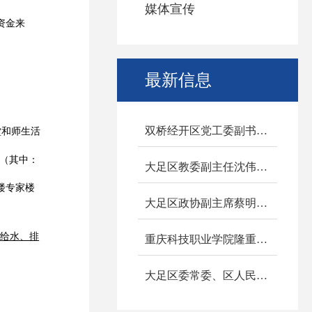
媒体宣传
资金来
。
最新信息
双桥经开区党工委副书记罗登才一行来校..
堂和师生活
（其中：
大足区教委副主任沈伟来校调研
楼专家楼
大足区政协副主席蔡明兰一行来校调研
筑给水、排
重庆科技职业学院隆重举行2025级新生军..
大足区委常委、区人民武装部大校政治委..