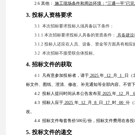
2.
6
其他：
施工现场条件和周边环境：
“三通一平”已
3. 投标人资格要求
3.1 本次招标要求投标人须具备
以下条件：
3.1.1 本次招标要求投标人具备的资质条件：
具备建设
3.1.
2
投标人还应在人员、设备、资金等方面具有相应
3.2 本次招标
不接受
联合体投标。
4. 招标文件的获取
4.1
凡有意参加投标者，请于
2025
年
12
月
1
日（
标文件
、
图纸、澄清、修改、补充通知等全部内容。不管
4.2 投标人提问时间从本公告发布至
2025
年
12
月
4.3 招标人应于
2025
年
12
月
8
日
17
时
00
分
（
改
。
4.
4
招标文件
每套
售价
5
00
元
/份，招标文件费用在各
5. 投标文件的递交