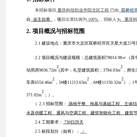
本招标项目
重庆科技职业学院北区工程
已由
双桥经
自
业主自筹
，项
目出资比例为
100%
，招标人
重庆
为
2.
项目概况与招标范围
2.1 建设地点：重庆市大足区双桥经开区天星大道25
2.2 项目概况与建设规模：总建筑面积
78014.98
㎡
（其
2
2
动用房9036.72m
(其中：礼堂建筑面积：3784.03m
，师生
2
2
2
车库
6554.46m
，
5#楼11213.63m
，
6#楼11150.32m
）
；
1
2
371.02
m
；）
。
）
2.
3
招标范围：
场地平整
、地基与基础工程、主体
水及供暖工程、通风与空调工程、建筑智能化工程、建筑
2.
4
工期要求：
730日历天
2.
5
标段划分（如有）：
/