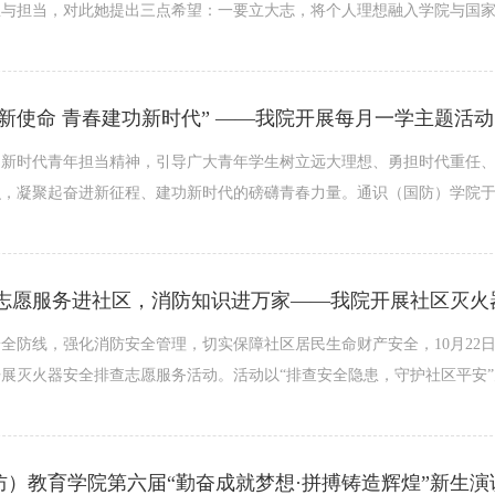
与担当，对此她提出三点希望：一要立大志，将个人理想融入学院与国家发
新使命 青春建功新时代” ——我院开展每月一学主题活动
习新时代青年担当精神，引导广大青年学生树立远大理想、勇担时代重任
，凝聚起奋进新征程、建功新时代的磅礴青春力量。通识（国防）学院于2025
全防线，强化消防安全管理，切实保障社区居民生命财产安全，10月22日
展灭火器安全排查志愿服务活动。活动以“排查安全隐患，守护社区平安”
防）教育学院第六届“勤奋成就梦想·拼搏铸造辉煌”新生