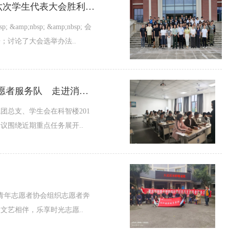
永远跟党走 奋进新征程 建功新时代|重庆科技职业学院通识学院第六次学生代表大会胜利召开
;nbsp; &amp;nbsp; &amp;nbsp; 会
讨论了大会选举办法..
图片 图片 图片 图片 图片 图片 图片 图片 通识学院“薪火安澜” 志愿者服务队 走进消防站 图片 图片 图片 图片 图片 图片 图片 图片 图片 图片 消防安全知识教育，生命至上！ 为进一步提升志愿者消防安全意识，普及消防知识与应急技能，近距离感受消防救援队伍的责任与担当，2026年4月8日下午，通识学院党员教师带领“薪火安澜”志愿者服务队走进双桥消防站，开展了一场生动且实用的消防实践学习活动。 图片 图片 图片 活动现场，消防工作人员热情迎接志愿者们的到来，带领大家逐一认识
团总支、学生会在科智楼201
围绕近期重点任务展开..
院青年志愿者协会组织志愿者奔
艺相伴，乐享时光志愿..