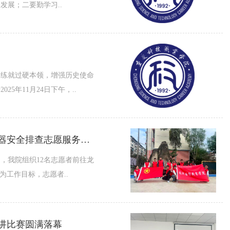
展；二要勤学习..
、练就过硬本领，增强历史使命
年11月24日下午，..
秋季防火|志愿服务进社区，消防知识进万家——我院开展社区灭火器安全排查志愿服务活动
，我院组织12名志愿者前往龙
为工作目标，志愿者..
演讲比赛圆满落幕