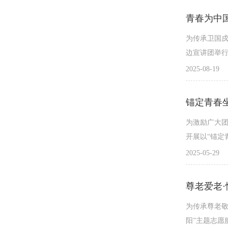
为传承卫国戍
边宣讲团举行
2025-08-19
锚定青春
为激励广大团
开展以“锚定
2025-05-29
尊老爱老
为传承尊老敬
阳”主题志愿