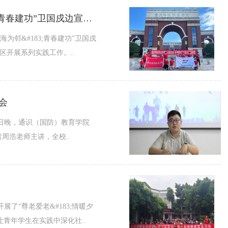
青春为中国式现代化挺膺担当 | 通识（国防）教育学院“山海为邻 · 青春建功”卫国戍边宣讲团活动纪实（一）
为邻&#183;青春建功”卫国戍
区开展系列实践工作。..
会
日晚，通识（国防）教育学院
周浩老师主讲，全校..
了“尊老爱老&#183;情暖夕
青年学生在实践中深化社..