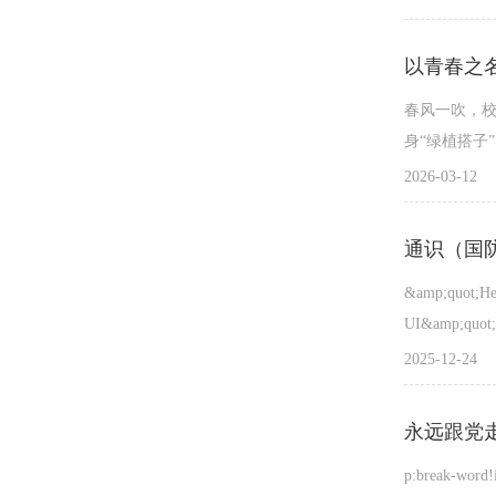
以青春之
春风一吹，校
身“绿植搭子
2026-03-12
通识（国
&amp;quot;He
UI&amp;quot;, 
ligatures:..
2025-12-24
p:break