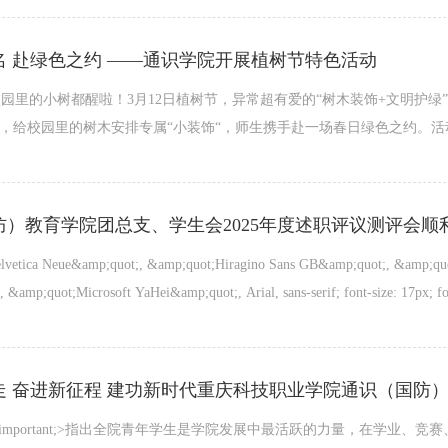
名 赴绿色之约 ——通识学院开展植树节特色活动
园里的小树都醒啦！3月12日植树节，异常超有爱的“树木装饰+文明护绿
”，给校园里的树木安排专属“小装饰“，师生携手赴一场春日绿色之约。活动
防）教育学院团总支、学生会2025年度述职评议测评会顺
lvetica Neue&amp;quot;, &amp;quot;Hiragino Sans GB&amp;quot;, &amp;quo
&amp;quot;Microsoft YaHei&amp;quot;, Arial, sans-serif; font-size: 17px; fon
-word!important;>指出全院青年学生是学院发展中最活跃的力量，在学业