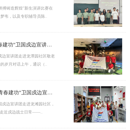
;拼搏铸造辉煌”新生演讲比赛在
梦韦，以及专职辅导员陈..
青春为中国式现代化挺膺担当|通识（国防）教育学院“山海为邻·青春建功”卫国戍边宣讲团活动纪实（三）
国戍边宣讲团走进龙潭园社区敬老
岁月对话上午，通识（..
青春为中国式现代化挺膺担当 | 通识（国防）教育学院“山海为邻 · 青春建功”卫国戍边宣讲团活动纪实（二）
卫国戍边宣讲团走进龙滩园社区，
走近戍边战士日常——..