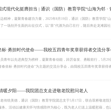
边精神，凝聚青春建功力量，2025年8月19日，通识（国防）教育学院“山海
了一场别开生面的出征仪式，以“茶”代酒为自己壮行，随后奔赴龙滩园社
坐标·勇担时代使命——我校五四青年奖章获得者交流分享
员青年以先进典型为榜样，凝聚青春动能，踔厉奋发、勇毅前行，5月29
青春坐标·勇担时代使命”为主题的交流分享会，由我校五四青年奖章获得者
·情暖夕阳——我院团总支走进敬老院慰问老人
老传统美德，通识（国防）教育学院团总支于5月17日，联合双桥敬老院开展
服务。活动以健康关怀与情感陪伴为核心，既为老人们送上温暖慰藉，也让