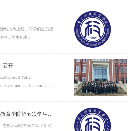
”活动火热上线，同学们全员变
中，学生化身..
利召开
t;Microsoft YaHei
t-style: normal; font-variant-
永远跟党走 奋进新征程 建功新时代重庆科技职业学院通识（国防）教育学院第五次学生代表大会胜利召开
、竞赛、志愿活动等方面展现了新时